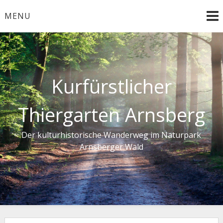
Skip
MENU
to
content
Kurfürstlicher
Thiergarten Arnsberg
Der kulturhistorische Wanderweg im Naturpark
Arnsberger Wald