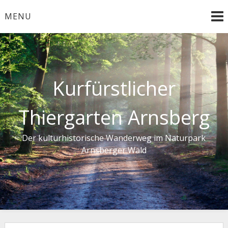
Skip
MENU
to
content
Kurfürstlicher
Thiergarten Arnsberg
Der kulturhistorische Wanderweg im Naturpark
Arnsberger Wald