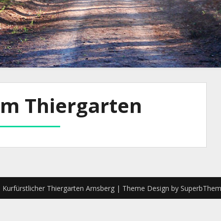
im Thiergarten
Kurfürstlicher Thiergarten Arnsberg
| Theme Design by
SuperbThem