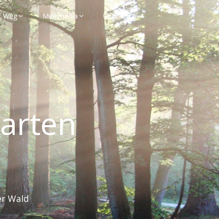
r Weg
Multimedia
Über uns
garten
er Wald