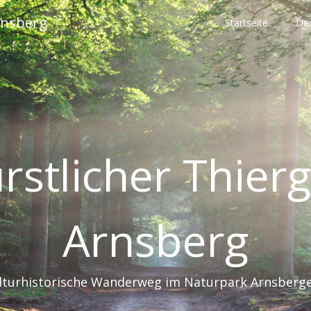
rnsberg
Startseite
De
rstlicher Thier
Arnsberg
lturhistorische Wanderweg im Naturpark Arnsberg